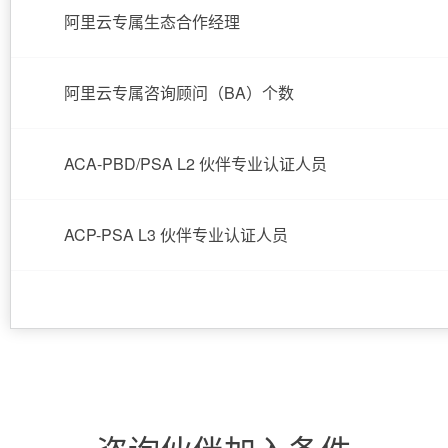
分
Bolt.diy
阿里云专属生态合作经理
钟
即
一
构
在
刻
步
建
聊
拥
搞
大
阿里云专属咨询顾问（BA）个数
天
有
定
模
系
DeepSeek-
创
型
统
R1
意
应
中
满
建
用
ACA-PBD/PSA L2 伙伴专业认证人员
增
血
站
的
加
版
安
通过自然语言
一
全
多种方案随心选，轻松解
ACP-PSA L3 伙伴专业认证人员
个
防
AI
护
助
体
手
系
在企业官网、通讯软件中为客
通过阿里