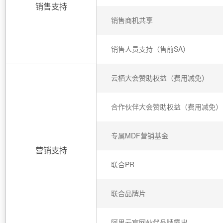
程
公
决
销售支持
究
公，
与
之
作
PAI
Alibaba
专有云
基于千问大模型等，
100%兼容MyS
校
快
大
AI
大模
序
电
AI智能应用
方
报
限
认
旅
计
堡
Cloud
创
大
销售商机共享
递
合
子
模
应
型原
案
告
时
证
模
划
垒
Consulting
新
一站式AI开发、训练和推
云
容
物
智
合
云
免
型
作
与
限
型
用
生应
机
Partner 合
中
原
器
流
能
同
查
栖
费
云
白
量
模
作计划
心
服
构
用
销售人员支持（售前SA）
云
生
服
查
客
询
战
试
网
防
皮
积
板
云
解
大
务
务
建
畅
询
服
合
略
用
络
火
书
AI
分
建
工
析
数
Kubernetes
Qoder
千
捷
作
参
自动承接线索
新
合
墙
大
加
站
开
云栖大会赞助权益（费用减免）
DNS
据
版
问
通
HOT
伙
考
老
作
模
倍
物
企
计
ACK
覆盖公网/内网、递归/权威
办
主
伴
千
同
大
定
计
型
NEW
Tableau
算
业
公
提供一站式管理容
面向真实软件
云
AI
机
问
享
模
制
划
科
销
合作伙伴大会赞助权益（费用减免）
你的AI工作搭子，
订阅
大
服
NEW
登
应
上
安
AI
型
活
建
研
售
最高领取价值200元试用
数
务
万
录
的
Salesforce
全
用
平
服
站
合
与
万
动
AI空
据
MaxCompute
有
一站式A
合
中
On
台-
务
作
专属MDF营销基金
AI
服
小
中课
开
面向分析的企业级Sa
无
作
国
模
Alibaba
Token
平
产
务
智
堂在
AI
营销支持
发
AI
界
伶
伙
板
Cloud ISV
Plan
台
品
生
AI
线直
ERP
生
治
看
鹊
应
伴
小
合作计划
联合PR
百
免
态
NEW
建
播课
产
理
见
管
企业级人与Ag
程
用
炼-
费
合
站
CRM
堂
力
平
新
理
序
智能客服
应
试
作
及
个人版上线、团队版降价；千
低
（旗
先
台
成
力
后
秒
联合品牌片
用
OA
用
计
至
舰
服
锋
DataWorks
量
定
为
台
悟
大
模
办
千
划
15
1亿+ 大模型 tokens 和 
版）
务
先锋实践拓展 
制
Data Agent 驱动的一站式
模
服
版
公
问
元/
金
小
市
型
阿里云官网伙伴品牌露出
云端极速 AI 