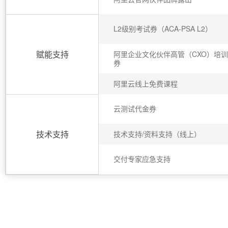
系
AI
务
丰富多元化的应用模
140+云
月
融
飞
云
程
服
场
生
统
平
产
伙
送.CN域名，送备案
模
天
防
序
务
台-
大
态
品
力
发
伴
火
L2级别考试券（ACA-PSA L2）
平
财
模
模
免
Night
解
时
APP
布
墙
台
税
型
型
费
Plan
刻
AI
开发
时
决
云原生的云上边界网络安全
百
管
体
服
赋能支持
阿里企业文化伙伴高管（CXO）培
试
支
应
刻
方
炼
理
服
券
验
务
客
用
建
持
用
所见，即是所
-
案
务
平
户
站
Qwen
产品新客免费试用，最长1
400
全
生
阿里云线上免费课程
台
案
大
系
在线体验全尺寸、多种模态
3.8-
电
AI
妙
态
百
例
模
统
大
Max
话
实
多模态内
伙
炼-
型
Happy
模
行
NEW
云测试代金券
训
伴
智
系
型
业
广
夜间 5 折，Qwen/Me
营
自
能
列
ACA
生
告
从基础到进阶，
然
技术支持
技术支持/资料支持（线上）
体
大
认
态
营
语
模
灵活可视化地构建企业级
证
解
销
言
型
体
决
交付专家应急支持
处
人
验
新一代 AI 视频生成模型
方
理
工
案
助力企业全员 AI 认知与能
智
数
开
能
据
发
平
标
者
台
注
生
PAI