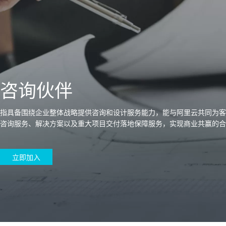
大模型
产品
解决方案
权益
定价
云市场
伙伴
服务
了解阿里云
产品动态
精
精选解决方案
普
产
精
成
售
为
AI
价
数
成
企
天
AI
配
基
产
阿
市
创
专
服
开
加
千问AI平台
大模型
阿里云 OPC
选
惠
品
选
为
前
什
特
格
据
为
业
池
场
置
础
品
里
场
新
业
务
发
入
创新助力计
千问办公，解锁你的工作
千问官方 MaaS 平台
睿译宝，AI翻译排
Qwen Audio：打造专属 AI 语音助手
为企业打
一句话生成原生可编辑精美 PPT 文稿
NEW
NEW
Qwen3.8-
产
上
定
商
销
咨
么
惠
计
与
产
增
大
景
报
软
伙
云
活
加
服
伙
者
我
咨询伙伴
划
企业级Agent产品，直接交付可用成果
Max 模型上
上传文档即自动完成翻译和格式还原
Qwen-Audio-3.0-Realtime 端到端实时语音角色扮演
输入一句话想法, 轻松生成专业的 PPT
品
云
价
城
售
询
选
算
API
品
值
赛
体
价
件
伴
认
动
速
务
伴
社
们
线
至高可申
智
伙
择
器
伙
服
验
器
合
证
合
区
Agency Agents：拥有专属领域专家
GLM-5.2：长任务时代开源旗舰模型
即刻拥有 DeepSeek-V4-Pro
一键部
HOT
大模型
指具备围绕企业整体战略提供咨询和设计服务能力，能与阿里云共同为
启
精选产品
精选解决方案
大
普
在
域
云
2026
上
请百万元
数
伴
阿
伴
务
作
作
多领域专家智能体,一键组建 AI 虚拟交付团队
Open
真正可用的 1M 上下文,一次完成代码全链路开发
轻松解锁专属 DeepSeek-V4-Pro
一键购买专属联机服务器，轻松开启游戏
了解云产品的定价详情
AI
咨询服务、解决方案以及重大项目交付落地保障服务，实现商业共赢的合
模
惠
线
名
服
阿里
云
据
AI
网
AI
Windows
域
Careers
Token 补
里
计
计
Search 向量
普
自助选配和估算价格
一站式生成采
人工智能与机器学习
AI
型
上
服
与
务
云峰
场
集
Coding
站
算
名
分
产
企
大
博
云
HappyHorse 打造一站式影视创作平台
Hermes Agent，打造自进化智能体
5 分钟轻松部署
划
划
漫剧工坊：一站式动画创作平台
贴，五大
检索版支持
HOT
惠
服
云
务
网
器
会
景
宝塔
社
建
法
文本
图
语
智能编程，一键
销
品
业
模
文
云
视频检索
可视化编排打通从文字构思到成片全链路闭环
自主进化，持久记忆，越用越聪明
从聊天伙伴进化为能主动干活的本地数字员工
快速生产连贯的高质量长漫剧
权
手
权益加速
计算
互联网应用开发
务
官
站
ECS
组
Linux
商
会
立即加入
设
大
伙
生
支
型
生成
片
音
Pipeline 功
益
阿里
阿
Al
上
价
机
平
方
合
标
招
提供智能易用的域名
安全可靠、弹性
OPC 成
赛
问
AI
伴
态
持
认
能
售
快速拥有专属 OpenClaw
Claude Code + GStack 打造工程团队
和
低代码高效构建企业门户网站
识
10 分钟搭建微信、支付宝小程序
云
里
MaaS
三
CentOS
至高享 1亿+免费 tok
大数据
台
力
购
容器
成
多
什
格
聘
答
电
集
计
证
功
MaaS
云
服务
让AI从“聊天伙伴”进化为能干活的“数字员工”
要
安装技能 GStack，拥有专属 AI 工程团队
以可视化方式快速构建移动和 PC 门户网站
备
高效部署网站，快速应用到小程序
后
视
别
百
荐
端
么
云
千
对
覆盖90
咨
本
优
商
成
划
Qwen3.8-
Kimi-
Docker
应用身份服
产品
中
伙伴
素
案
校
阿
现代化应用
炼
小
是
开
电
存储
服
问
象
频
与
云服务器38元/年起，超
询
全
营
认
管
势
Max
K3
务 (IDaaS)
伙伴
企
赋能
园
里
程
云
发
子
大
大
存
云
伙
专
部
务
生
销
合
证
JAVA
理
身
公
HOT
NEW
OpenClaw
计划
出
合作
招
模
云
安全
序
计
大
书
官
模
储
聚
网络与CDN
大模型服务与应用平台
伴
家
认
中
从图文生成到
成
成
份
司
型
管理能力上
（繁
海
聘
OPC
算
赛
方
型
OSS
AI