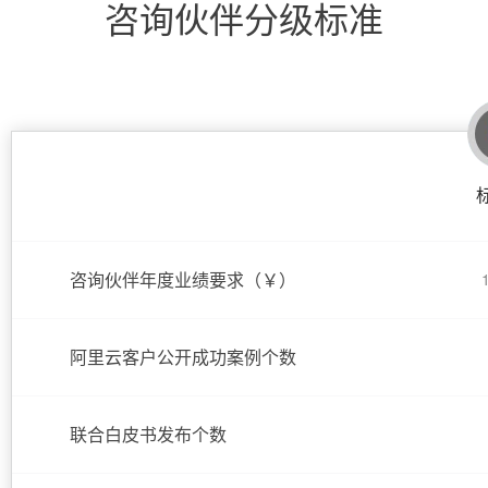
咨询伙伴分级标准
态
AI Native 的
机
解
器
决
学
方
习
大模型解决方
案
案
AI
开
快
10
多
与
发
速
分
模
AI
和
部
钟
态
智
AI
署
微
数
能
应
Dify，
调：
据
体
用
咨询伙伴年度业绩要求（￥）
高
让
信
进
解
效
0.6B
息
行
决
搭
模
提
实
方
建
型
取
时
阿里云客户公开成功案例个数
案
AI
媲
音
从文本、图片
应
美
视
用
235B
频
超
联合白皮书发布个数
模
通
强
依托云原生高可用架构,实现
型
话
辅
10
助，
用1%尺寸在特定领
构建支持