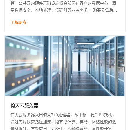
管。公共云的硬件基础设施将会部署在客户的数据中心，满
足数据安全、本地处理、低延时等业务需求。 购买云盒后，
阿里云会把相应的硬件送达并安装到客户指定的机房。后续
了解更多
客户可以在云盒上方便地创建弹性计算实例，并且也能够轻
松使用阿里云各种服务。
倚天云服务器
倚天云服务器采用倚天710处理器，基于新一代CIPU架构，
通过芯片快速路径加速手段完成计算、存储、网络性能的数
量级提升，有效应用于云原生、视频编解码、高性能计算、